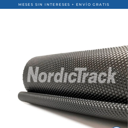
Ir
MESES SIN INTERESES + ENVÍO GRATIS
directamente
al
contenido