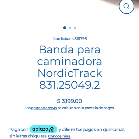
Cerrar
(esc)
Nordictrack 361795
Banda para
caminadora
NordicTrack
831.25049.2
$ 3,199.00
Precio
Los
gastos de envío
se calculan en la pantalla de pagos.
habitual