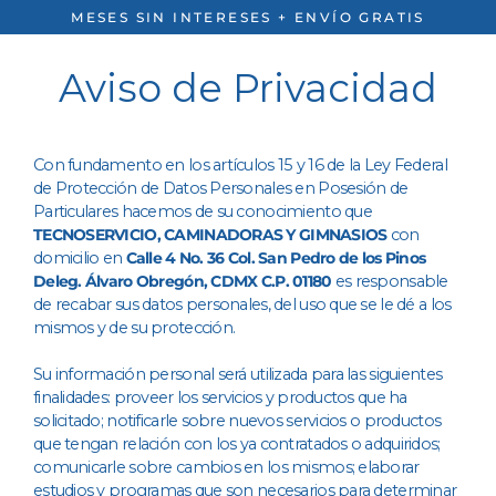
Ir
MESES SIN INTERESES + ENVÍO GRATIS
directamente
al
Aviso de Privacidad
contenido
Con fundamento en los artículos 15 y 16 de la Ley Federal
de Protección de Datos Personales en Posesión de
Particulares hacemos de su conocimiento que
TECNOSERVICIO, CAMINADORAS Y GIMNASIOS
con
domicilio en
Calle 4 No. 36 Col. San Pedro de los Pinos
Deleg. Álvaro Obregón, CDMX C.P. 01180
es responsable
de recabar sus datos personales, del uso que se le dé a los
mismos y de su protección.
Su información personal será utilizada para las siguientes
finalidades: proveer los servicios y productos que ha
solicitado; notificarle sobre nuevos servicios o productos
que tengan relación con los ya contratados o adquiridos;
comunicarle sobre cambios en los mismos; elaborar
estudios y programas que son necesarios para determinar