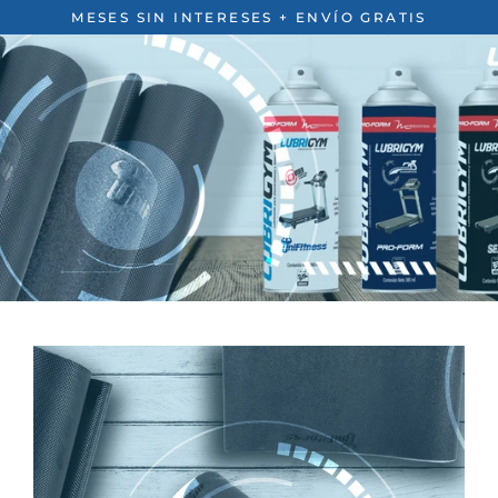
Ir
MESES SIN INTERESES + ENVÍO GRATIS
directamente
al
contenido