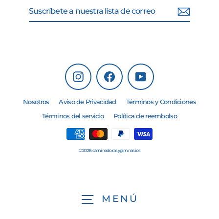
Suscríbete
Suscribir
a
nuestra
lista
de
correo
Instagram
Facebook
YouTube
Nosotros
Aviso de Privacidad
Términos y Condiciones
Términos del servicio
Política de reembolso
© 2026 caminadorasygimnasios
MENÚ