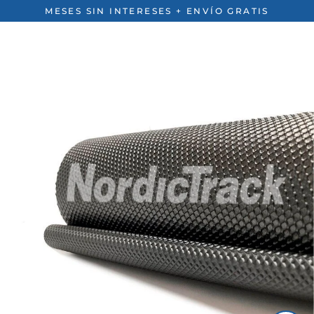
Ir
MESES SIN INTERESES + ENVÍO GRATIS
directamente
al
contenido