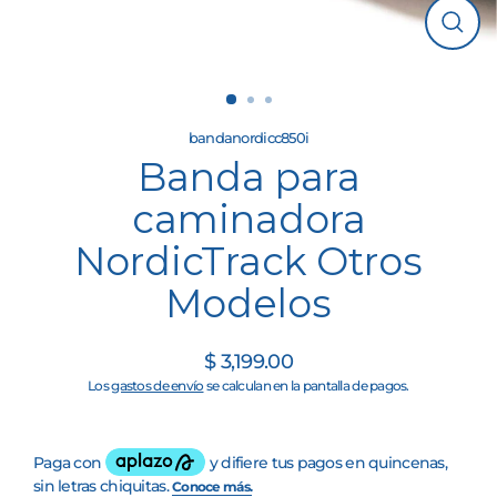
Cerrar
(esc)
bandanordicc850i
Banda para
caminadora
NordicTrack Otros
Modelos
$ 3,199.00
Precio
Los
gastos de envío
se calculan en la pantalla de pagos.
habitual