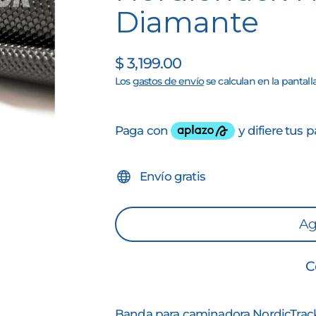
Diamante
$ 3,199.00
Precio
Los
gastos de envío
se calculan en la pantall
habitual
Envío gratis
Ag
C
Banda para caminadora
NordicTrac