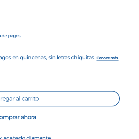
a de pagos.
regar al carrito
omprar ahora
k
, acabado diamante.