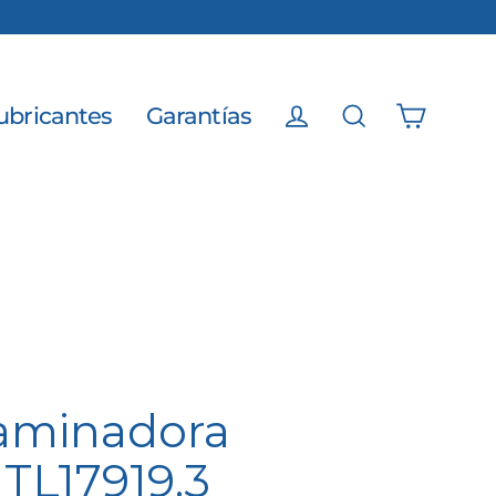
ubricantes
Garantías
Carrito
Ingresar
Buscar
aminadora
TL17919.3