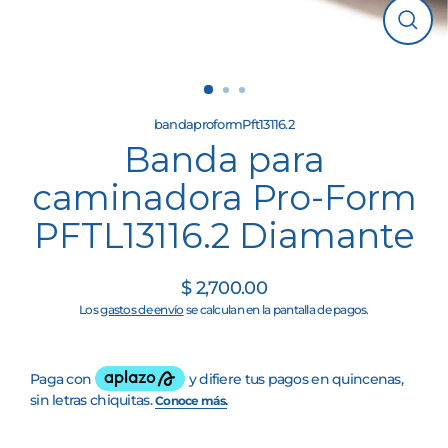
Cerrar
(esc)
bandaproformPft13116.2
Banda para
caminadora Pro-Form
PFTL13116.2 Diamante
$ 2,700.00
Precio
Los
gastos de envío
se calculan en la pantalla de pagos.
habitual