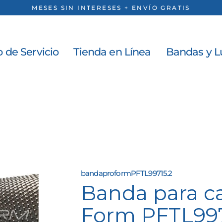
MESES SIN INTERESES + ENVÍO GRATIS
 de Servicio
Tienda en Línea
Bandas y L
bandaproformPFTL99715.2
Banda para c
Form PFTL997