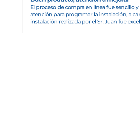
El proceso de compra en línea fue sencillo y
atención para programar la instalación, a car
instalación realizada por el Sr. Juan fue ex
Suscríbete
Suscribir
a
nuestra
lista
de
correo