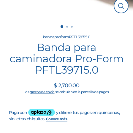
Cerrar
(esc)
bandaproformPFTL39715.0
Banda para
caminadora Pro-Form
PFTL39715.0
$ 2,700.00
Precio
Los
gastos de envío
se calculan en la pantalla de pagos.
habitual