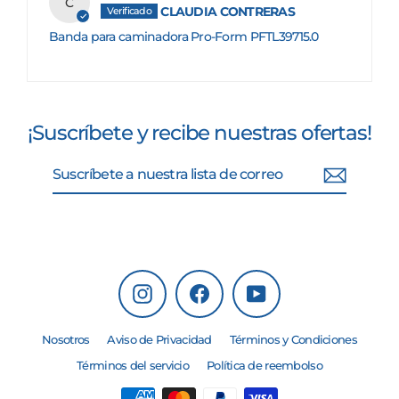
C
CLAUDIA CONTRERAS
Banda para caminadora Pro-Form PFTL39715.0
¡Suscríbete y recibe nuestras ofertas!
Suscríbete
Suscribir
a
nuestra
lista
de
correo
Instagram
Facebook
YouTube
Nosotros
Aviso de Privacidad
Términos y Condiciones
Términos del servicio
Política de reembolso