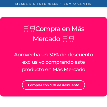
Ir
MESES SIN INTERESES + ENVÍO GRATIS
directamente
al
contenido
🛒🛒Compra en Más
Mercado 🛒🛒
Aprovecha un 30% de descuento
exclusivo comprando este
producto en Más Mercado
Comprar con 30% de descuento