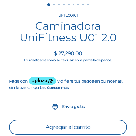
UFTL00101
Caminadora
UniFitness U01 2.0
$ 27,290.00
Precio
Los
gastos de envío
se calculan en la pantalla de pagos.
habitual
Envío gratis
Agregar al carrito