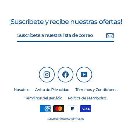
¡Suscríbete y recibe nuestras ofertas!
Suscríbete
Suscribir
a
nuestra
lista
de
correo
Instagram
Facebook
YouTube
Nosotros
Aviso de Privacidad
Términos y Condiciones
Términos del servicio
Política de reembolso
© 2026 caminadorasygimnasios