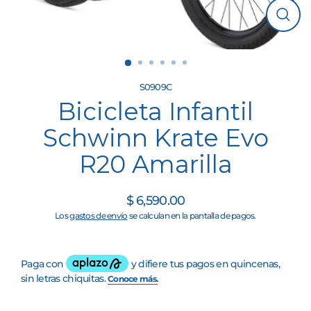
Cerrar
(esc)
S0909C
Bicicleta Infantil
Schwinn Krate Evo
R20 Amarilla
$ 6,590.00
Precio
Los
gastos de envío
se calculan en la pantalla de pagos.
habitual