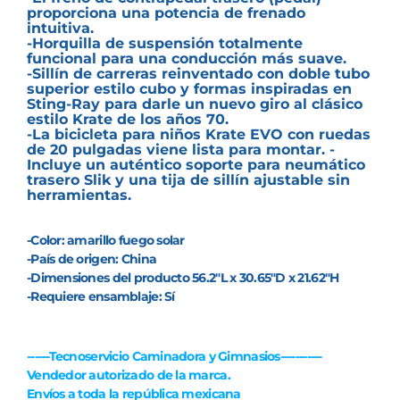
proporciona una potencia de frenado
intuitiva.
-Horquilla de suspensión totalmente
funcional para una conducción más suave.
-Sillín de carreras reinventado con doble tubo
superior estilo cubo y formas inspiradas en
Sting-Ray para darle un nuevo giro al clásico
estilo Krate de los años 70.
-La bicicleta para niños Krate EVO con ruedas
de 20 pulgadas viene lista para montar. -
Incluye un auténtico soporte para neumático
trasero Slik y una tija de sillín ajustable sin
herramientas.
-Color: amarillo fuego solar
-País de origen: China
-Dimensiones del producto 56.2"L x 30.65"D x 21.62"H
-Requiere ensamblaje: Sí
------Tecnoservicio Caminadora y Gimnasios-----------
Vendedor autorizado de la marca.
Envíos a toda la república mexicana