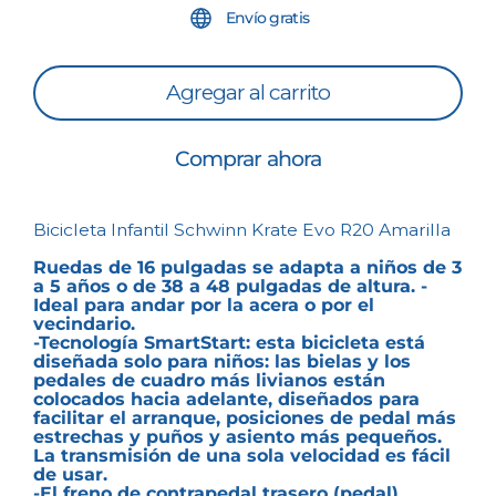
Envío gratis
Agregar al carrito
Comprar ahora
Bicicleta Infantil Schwinn Krate Evo R20 Amarilla
Ruedas de 16 pulgadas se adapta a niños de 3
a 5 años o de 38 a 48 pulgadas de altura. -
Ideal para andar por la acera o por el
vecindario.
-Tecnología SmartStart: esta bicicleta está
diseñada solo para niños: las bielas y los
pedales de cuadro más livianos están
colocados hacia adelante, diseñados para
facilitar el arranque, posiciones de pedal más
estrechas y puños y asiento más pequeños.
La transmisión de una sola velocidad es fácil
de usar.
-El freno de contrapedal trasero (pedal)