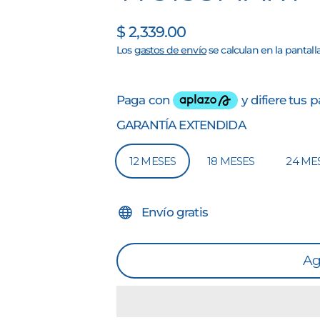
$ 2,339.00
Precio
Precio
Los
gastos de envío
se calculan en la pantall
habitual
de
oferta
GARANTÍA EXTENDIDA
12 MESES
18 MESES
24 ME
Envío gratis
Ag