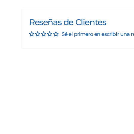
Reseñas de Clientes
Sé el primero en escribir una 
Suscríbete
Suscribir
a
nuestra
lista
de
correo