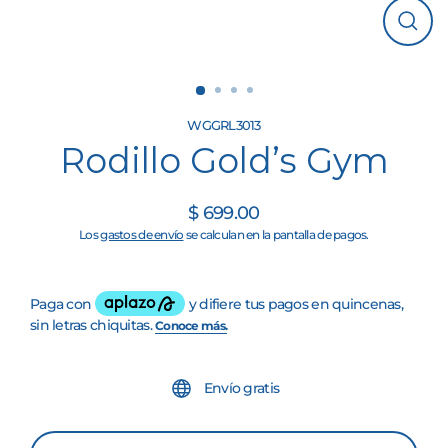
Cerrar
(esc)
WGGRL3013
Rodillo Gold’s Gym
$ 699.00
Precio
Los
gastos de envío
se calculan en la pantalla de pagos.
habitual
Envío gratis