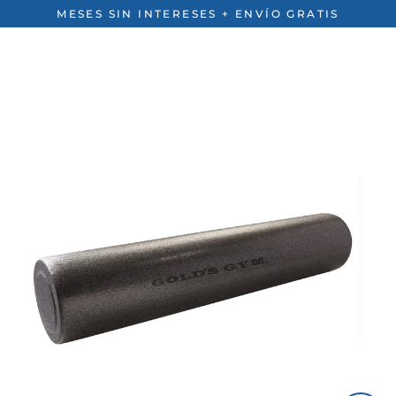
Ir
MESES SIN INTERESES + ENVÍO GRATIS
directamente
al
contenido